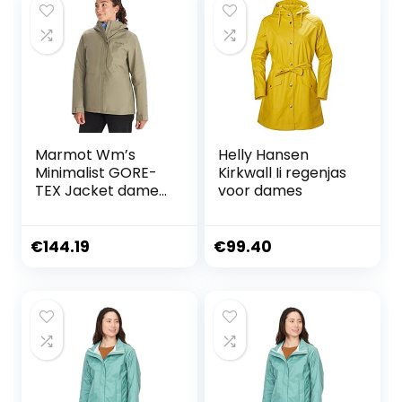
Marmot Wm’s
Helly Hansen
Minimalist GORE-
Kirkwall Ii regenjas
TEX Jacket dames
voor dames
Waterdicht
regenjack,
ademende
€
144.19
€
99.40
regenjas met
capuchon, licht
hardshell windjack
voor wandel- en
fietstochten (1-
Pack)