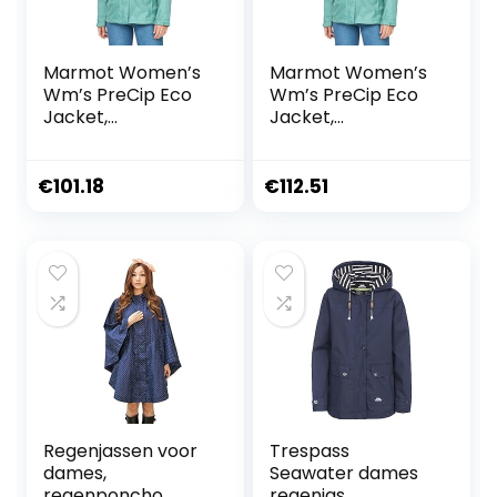
Marmot Women’s
Marmot Women’s
Wm’s PreCip Eco
Wm’s PreCip Eco
Jacket,
Jacket,
Waterproof
Waterproof
Jacket,
Jacket,
Lightweight
Lightweight
€
101.18
€
112.51
Hooded Rain
Hooded Rain
Jacket, Windproof
Jacket, Windproof
Raincoat,
Raincoat,
Breathable
Breathable
Windbreaker, Ideal
Windbreaker, Ideal
for Running and
for Running and
Hiking, Blue Agave,
Hiking, Blue Agave,
XXL
M
Regenjassen voor
Trespass
dames,
Seawater dames
regenponcho,
regenjas