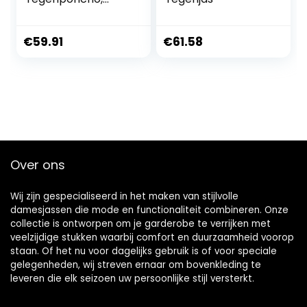
capuchon,
waterdicht,
modieus, regenjas,
€
59.91
€
61.58
regenkleding,
motorfiets, Blauw,
Eén maat
Over ons
Wij zijn gespecialiseerd in het maken van stijlvolle
damesjassen die mode en functionaliteit combineren. Onze
collectie is ontworpen om je garderobe te verrijken met
veelzijdige stukken waarbij comfort en duurzaamheid voorop
staan. Of het nu voor dagelijks gebruik is of voor speciale
gelegenheden, wij streven ernaar om bovenkleding te
leveren die elk seizoen uw persoonlijke stijl versterkt.