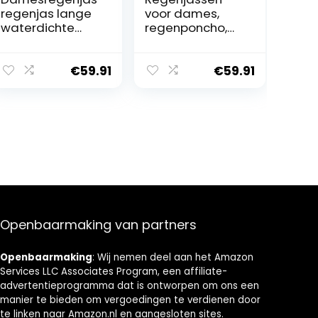
regenjas lange
voor dames,
waterdichte
regenponcho,
stippen
capuchon,
functionele
waterdicht,
mode jas met
modieus,
€
59.91
€
59.91
capuchon
regenjas,
ademende jas
regenkleding,
met capuchon,
motorfiets,
donkerblauw,
Blauw, Eén maat
Eén maat
Openbaarmaking van partners
Openbaarmaking
: Wij nemen deel aan het Amazon
Services LLC Associates Program, een affiliate-
advertentieprogramma dat is ontworpen om ons een
manier te bieden om vergoedingen te verdienen door
te linken naar Amazon.nl en aangesloten sites.