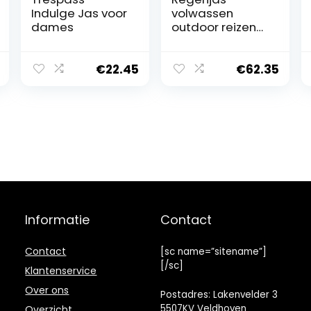
Indulge Jas voor
volwassen
dames
outdoor reizen
capuchon jas
draagbare
mode body
€
22.45
€
62.35
poncho
waterdicht lang
deel van dikke
regenjassen
Informatie
Contact
Contact
[sc name=”sitename”]
[/sc]
Klantenservice
Over ons
Postadres: Lakenvelder 3
5507KV Veldhoven
Overzicht