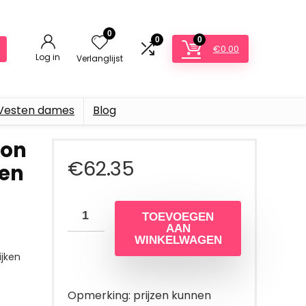
0
0
0
€
0.00
Log in
Verlanglijst
Vesten dames
Blog
hon
€
62.35
zen
TOEVOEGEN
AAN
WINKELWAGEN
jken
Opmerking: prijzen kunnen