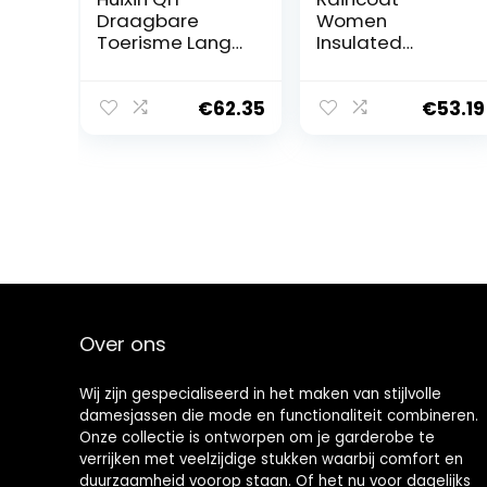
Draagbare
Women
Toerisme Lange
Insulated
Windbreaker
Women Fashion
Vissen Outdoor
Solid Button
Mode Ademend
Coat Long Coat
€
62.35
€
53.19
Effen Kleur
Slim Warm
Regenjas
Windproof
Poncho
Leather
Regenjas,
Windbreaker
Rotwein, XL
Coat
Lightweight Rain
Jacket with
Hood Women
Over ons
Wij zijn gespecialiseerd in het maken van stijlvolle
damesjassen die mode en functionaliteit combineren.
Onze collectie is ontworpen om je garderobe te
verrijken met veelzijdige stukken waarbij comfort en
duurzaamheid voorop staan. Of het nu voor dagelijks