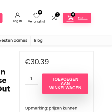
0
0
0
€
0.00
Log in
Verlanglijst
Vesten dames
Blog
€
30.39
mn
se
TOEVOEGEN
AAN
Out
WINKELWAGEN
Opmerking: prijzen kunnen