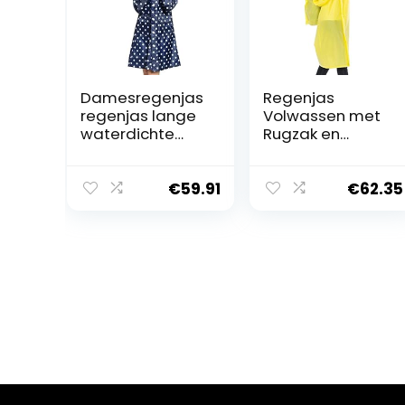
Damesregenjas
Regenjas
regenjas lange
Volwassen met
waterdichte
Rugzak en
stippen
Vrouwen Lange
functionele
Mode Outdoor
mode jas met
Wandelen
€
59.91
€
62.35
capuchon
Sectie Hoed
ademende jas
Waterdichte
met capuchon,
Poncho, geel, M
donkerblauw,
Eén maat