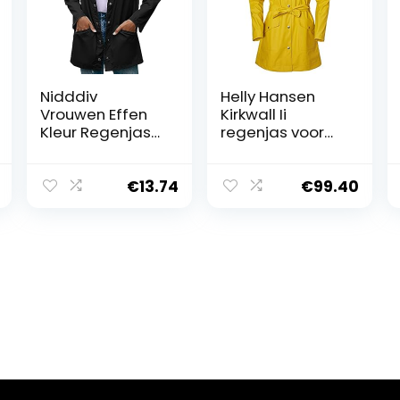
Nidddiv
Helly Hansen
Vrouwen Effen
Kirkwall Ii
Kleur Regenjas
regenjas voor
Outdoor Plus
dames
Size Hooded
Winddicht Losse
€
13.74
€
99.40
Jas Waterdicht
Warme Overjas
Dames Outdoor
Bergbeklimmen
Waterdichte
Kleding Hooded
Leisure
Wandelen
Regenjas Jas