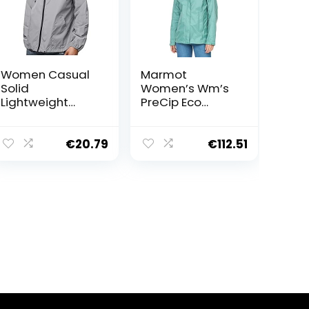
Women Casual
Marmot
Solid
Women’s Wm’s
Lightweight
PreCip Eco
Hooded
Jacket,
Raincoat
Waterproof
Windbreaker
Jacket,
€
20.79
€
112.51
Jacket Woman’s
Lightweight
Rain Jacket with
Hooded Rain
Hood
Jacket,
Windproof
Raincoat,
Breathable
Windbreaker,
Ideal for
Running and
Hiking, Blue
Agave, M