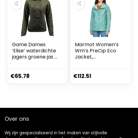
Windbreaker, Ideal
for Running and
Hiking, Blue Agave,
XXL
Game Dames
Marmot Women’s
‘Elise’ waterdichte
Wm’s PreCip Eco
jagers groene jas –
Jacket,
HB462
Waterproof
Jacket,
Lightweight
€
65.78
€
112.51
Hooded Rain
Jacket, Windproof
Raincoat,
Breathable
Windbreaker, Ideal
for Running and
Over ons
Hiking, Blue Agave,
M
Wij zijn gespecialiseerd in het maken van stijlvolle