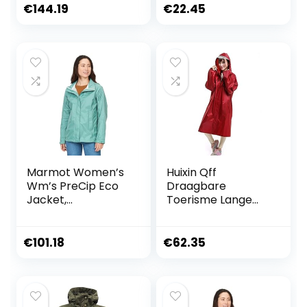
ademende
€
144.19
€
22.45
regenjas met
capuchon, licht
hardshell windjack
voor wandel- en
fietstochten (1-
Pack)
Marmot Women’s
Huixin Qff
Wm’s PreCip Eco
Draagbare
Jacket,
Toerisme Lange
Waterproof
Windbreaker
Jacket,
Vissen Outdoor
Lightweight
Mode Ademend
€
101.18
€
62.35
Hooded Rain
Effen Kleur
Jacket, Windproof
Regenjas Poncho
Raincoat,
Regenjas, Rotwein,
Breathable
XL