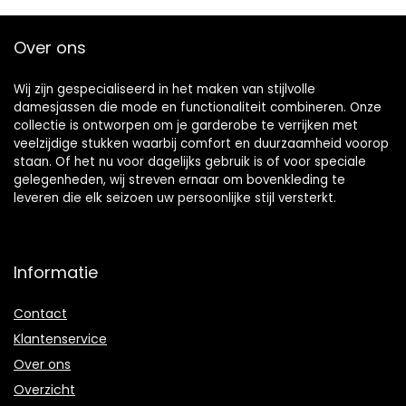
Outdoor Sport Jas
Met Zakken
Over ons
Lichtgewicht
Revers
Bovenkleding
Wij zijn gespecialiseerd in het maken van stijlvolle
damesjassen die mode en functionaliteit combineren. Onze
collectie is ontworpen om je garderobe te verrijken met
veelzijdige stukken waarbij comfort en duurzaamheid voorop
staan. Of het nu voor dagelijks gebruik is of voor speciale
gelegenheden, wij streven ernaar om bovenkleding te
leveren die elk seizoen uw persoonlijke stijl versterkt.
Informatie
Contact
Klantenservice
Over ons
Overzicht