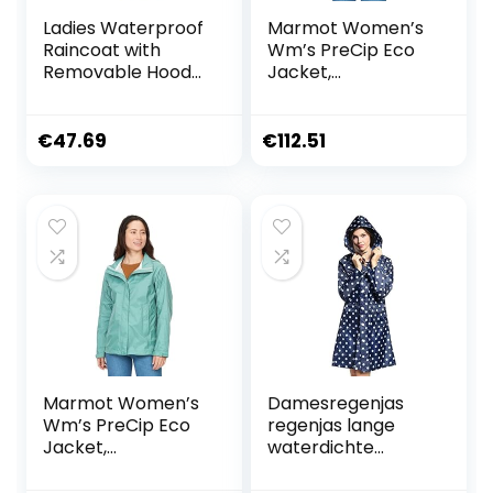
Ladies Waterproof
Marmot Women’s
Raincoat with
Wm’s PreCip Eco
Removable Hood
Jacket,
Outdoor Walking
Waterproof
Hiking Coat Jacket
Jacket,
Rain Gear Women
Lightweight
€
47.69
€
112.51
Hooded Rain
Jacket, Windproof
Raincoat,
Breathable
Windbreaker, Ideal
for Running and
Hiking, Blue Agave,
M
Marmot Women’s
Damesregenjas
Wm’s PreCip Eco
regenjas lange
Jacket,
waterdichte
Waterproof
stippen
Jacket,
functionele mode