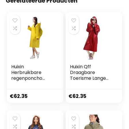
Gerelateerde Producten
Huixin
Huixin Qff
Herbruikbare
Draagbare
regenponcho
Toerisme Lange
regenjas voor
Windbreaker
volwassenen met
Vissen Outdoor
en modieuze
Mode Ademend
€
62.35
€
62.35
opslag regenjas,
Effen Kleur
geel, L
Regenjas Poncho
Regenjas, Rotwein,
XL