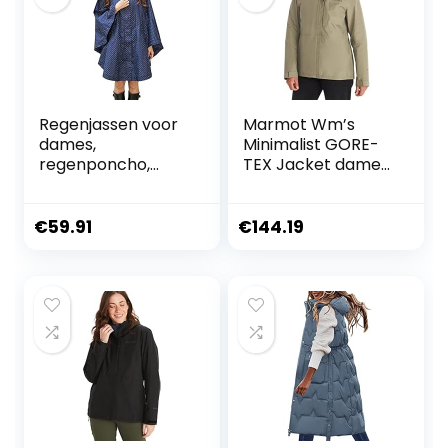
Regenjassen voor
Marmot Wm’s
dames,
Minimalist GORE-
regenponcho,
TEX Jacket dames
capuchon,
Waterdicht
waterdicht,
regenjack,
modieus, regenjas,
ademende
€
59.91
€
144.19
regenkleding,
regenjas met
motorfiets, Blauw,
capuchon, licht
Eén maat
hardshell windjack
voor wandel- en
fietstochten (1-
Pack)