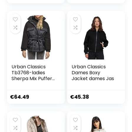
Sleeve Hooded
Down Jacket
Women’s Snow
Jacket
Urban Classics
Urban Classics
Tb3768-ladies
Dames Boxy
Sherpa Mix Puffer
Jacket dames Jas
Jacket dames Jas
€
64.49
€
45.38