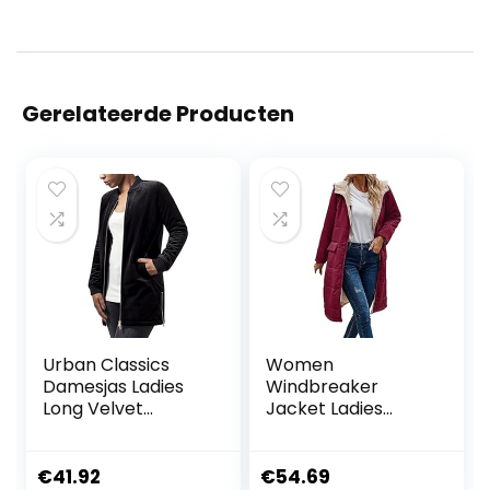
Gerelateerde Producten
Urban Classics
Women
Damesjas Ladies
Windbreaker
Long Velvet
Jacket Ladies
Jacket, zwart
Fashionable Warm
(black 7), M
Winter Coat
Double Faced Long
€
41.92
€
54.69