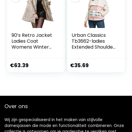
90’s Retro Jacket
Urban Classics
Ladies Coat
Tb3662-ladies
Womens Winter
Extended Shoulder
Warm Thick Long
Pull Over Jacket
Jacket Hooded
dames
Womens Jackets
Windbreaker
€
63.39
€
35.69
with Hoods
Over ons
Wij zijn gespecialiseerd in het maken van stijlvolle
damesjassen die mode en functionaliteit combineren. Onze
collectie is ontworpen om je garderobe te verrijken met