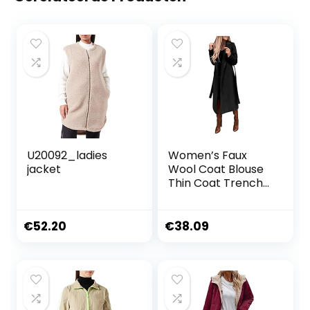
U20092_ladies
Women’s Faux
jacket
Wool Coat Blouse
Thin Coat Trench
Long Jackets
Ladies Slim Long
Belt Elegant
€
52.20
€
38.09
Overcoats
Outwear Tan
Fleece Jacket