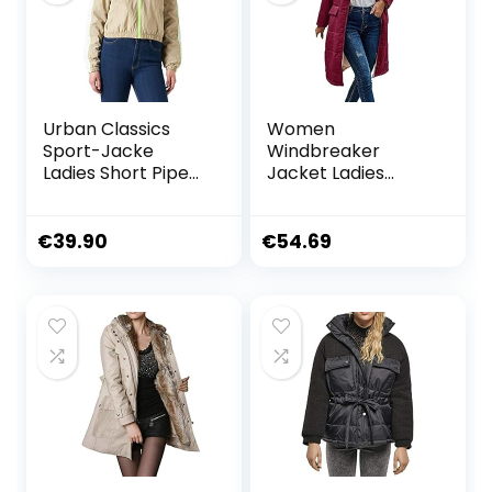
Urban Classics
Women
Sport-Jacke
Windbreaker
Ladies Short Piped
Jacket Ladies
Track Jacket
Fashionable Warm
Trainings-Jacke
Winter Coat
dames jas/jack
Double Faced Long
€
39.90
€
54.69
Sleeve Hooded
Down Jacket
Women’s Snow
Jacket