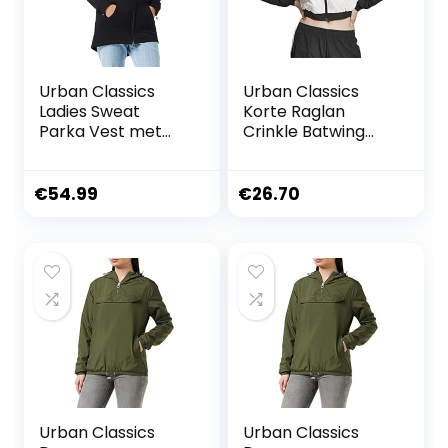
Urban Classics
Urban Classics
Ladies Sweat
Korte Raglan
Parka Vest met
Crinkle Batwing
capuchon zwart
Jacket voor
Basics, Street wear
dames dames Jas
€
54.99
€
26.70
Urban Classics
Urban Classics