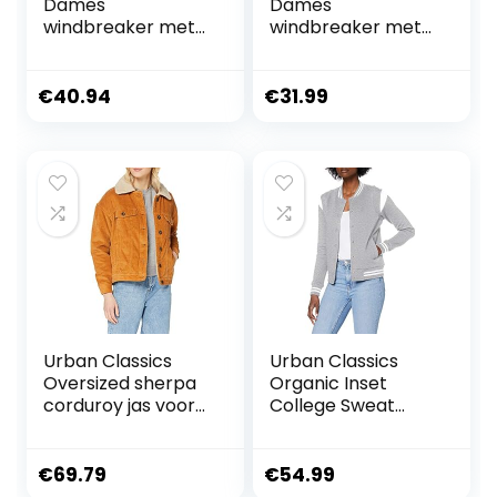
Dames
Dames
windbreaker met
windbreaker met
capuchon voor
capuchon voor
vrouwen, basic pull
vrouwen, basic pull
over jack
over jack
€
40.94
€
31.99
verkrijgbaar in
verkrijgbaar in
meer dan 10
meer dan 10
kleurvarianten,
kleurvarianten,
maten XS – 5XL,
maten XS – 5XL,
dark olive, 5XL
dark olive, XS
Urban Classics
Urban Classics
Oversized sherpa
Organic Inset
corduroy jas voor
College Sweat
dames dames Jas
Jacket voor
(1-Pack)
dames dames
Jassen
€
69.79
€
54.99