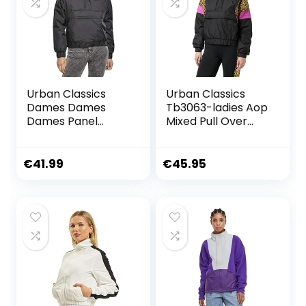
Urban Classics
Urban Classics
Dames Dames
Tb3063-ladies Aop
Dames Panel
Mixed Pull Over
Padded Pull Over
Jacket dames Jas
Jacket Jassen,
zwart, XS
€
41.99
€
45.95