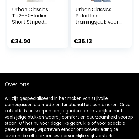
Urban Classics
Urban Classics
Tb2660-ladies
Polarfleece
Short Striped
trainingsjack voor
Crinkle Track
dames dames Jas
Jacket dames Jas
€
34.90
€
35.13
Over ons
Wij zijn gespecialiseerd in het maken van stijlvolle
damesjassen die mode en functionaliteit combineren. Onze
collectie is ontworpen om je garderobe te verrijken met
veelzijdige stukken waarbij comfort en duurzaamheid voorop
staan. Of het nu voor dagelijks gebruik is of voor speciale
gelegenheden, wij streven ernaar om bovenkleding te
leveren die elk seizoen uw persoonlijke stijl versterkt.