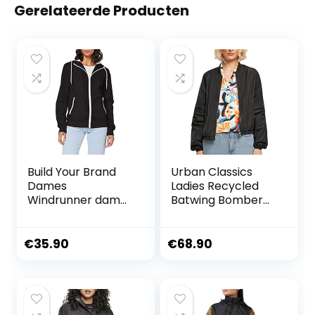
Gerelateerde Producten
Build Your Brand
Urban Classics
Dames
Ladies Recycled
Windrunner dames
Batwing Bomber
Windbreaker
Jacket
Bomberjack zwart
Basics, Street wear
€
35.90
€
68.90