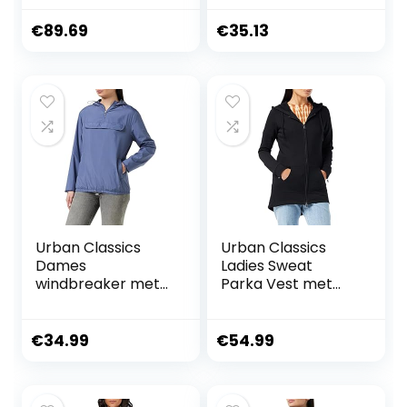
zwart Basics
€
89.69
€
35.13
Urban Classics
Urban Classics
Dames
Ladies Sweat
windbreaker met
Parka Vest met
capuchon voor
capuchon zwart
vrouwen, basic pull
Basics, Street wear
over jack
€
34.99
€
54.99
verkrijgbaar in
meer dan 10
kleurvarianten,