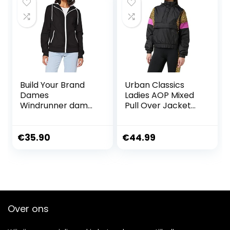
maten XS – 5XL,
Vintage blauw, XL
Build Your Brand
Urban Classics
Dames
Ladies AOP Mixed
Windrunner dames
Pull Over Jacket
Windbreaker
dames Jas
€
35.90
€
44.99
Over ons