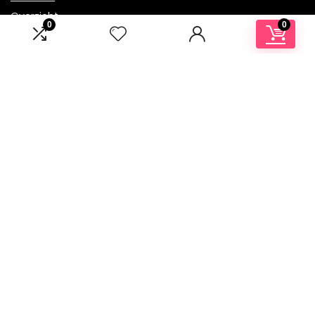
Overzicht
0
0
Onze webshops
Vacature
Blogs
Privacybeleid
Adverteren
Contact
[sc name=”sitename”][/sc]
Postadres: Lakenvelder 3 5507KV Veldhoven Nederland
KVK: 88360687
E-mail:
info@bo5.nl