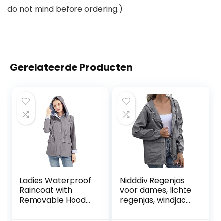
do not mind before ordering.)
Gerelateerde Producten
Ladies Waterproof
Nidddiv Regenjas
Raincoat with
voor dames, lichte
Removable Hood
regenjas, windjack
Outdoor Walking
met capuchon en
Hiking Coat Jacket
zakken voor