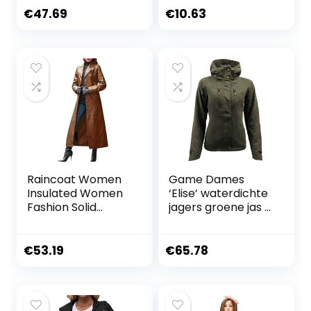
Rain Gear Women
buiten, trekkoord
€
47.69
€
10.63
zoom, elastische
manchetten,
waterdichte jas
voor regenseizoen,
stijlvolle 2023
warme regenjas
voor
Raincoat Women
Game Dames
Insulated Women
‘Elise’ waterdichte
Fashion Solid
jagers groene jas –
Button Coat Long
HB462
Coat Slim Warm
Windproof Leather
€
53.19
€
65.78
Windbreaker Coat
Lightweight Rain
Jacket with Hood
Women