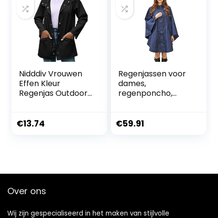
Nidddiv Vrouwen
Regenjassen voor
Effen Kleur
dames,
Regenjas Outdoor
regenponcho,
Plus Size Hooded
capuchon,
Winddicht Losse
waterdicht,
Jas Waterdicht
modieus, regenjas,
€
13.74
€
59.91
Warme Overjas
regenkleding,
Dames Outdoor
motorfiets, Blauw,
Bergbeklimmen
Eén maat
Waterdichte
Kleding Hooded
Leisure Wandelen
Over ons
Regenjas Jas
Wij zijn gespecialiseerd in het maken van stijlvolle