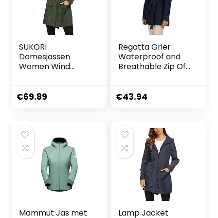
SUKORI
Regatta Grier
Damesjassen
Waterproof and
Women Wind
Breathable Zip Off
Jacket Rain Coat
Hooded Outdoor
Basic Style Zipper
dames Jas
Pockets Long
€
69.89
€
43.94
Sleeve Hooded
Windbreaker
Waterproof Hiking
Outdoor Coat Plus
Size
Mammut Jas met
Lamp Jacket