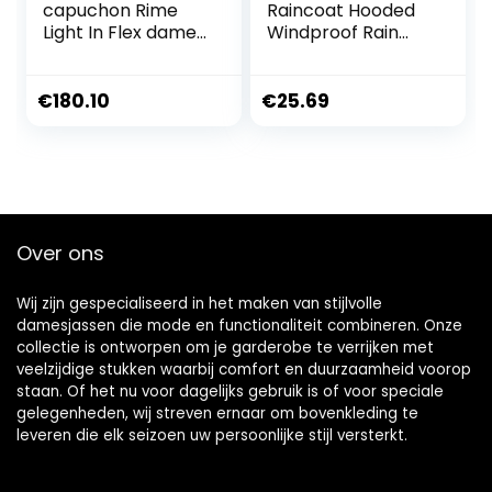
capuchon Rime
Raincoat Hooded
Light In Flex dames
Windproof Rain
dames jas
Jacket Jackets
Solid Outdoor
Women’s
€
180.10
€
25.69
Women’s Coat
Clothes for
Women
Over ons
Wij zijn gespecialiseerd in het maken van stijlvolle
damesjassen die mode en functionaliteit combineren. Onze
collectie is ontworpen om je garderobe te verrijken met
veelzijdige stukken waarbij comfort en duurzaamheid voorop
staan. Of het nu voor dagelijks gebruik is of voor speciale
gelegenheden, wij streven ernaar om bovenkleding te
leveren die elk seizoen uw persoonlijke stijl versterkt.